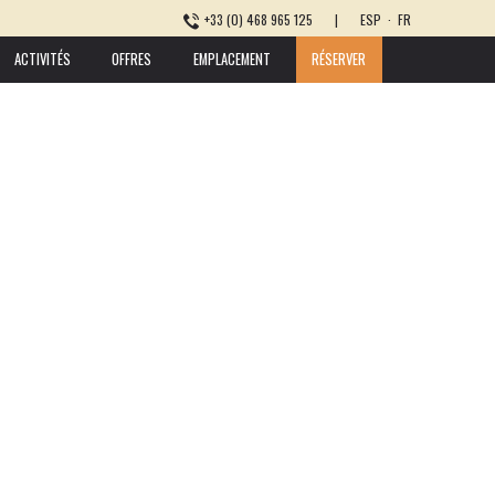
+33 (0) 468 965 125
|
ESP
·
FR
ACTIVITÉS
OFFRES
EMPLACEMENT
RÉSERVER