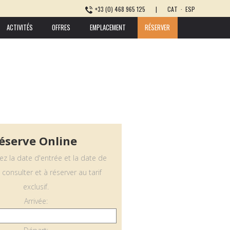
+33 (0) 468 965 125
|
CAT
·
ESP
ACTIVITÉS
OFFRES
EMPLACEMENT
RÉSERVER
éserve Online
ez la date d'entrée et la date de
 consulter et à réserver au tarif
exclusif.
Arrivée: